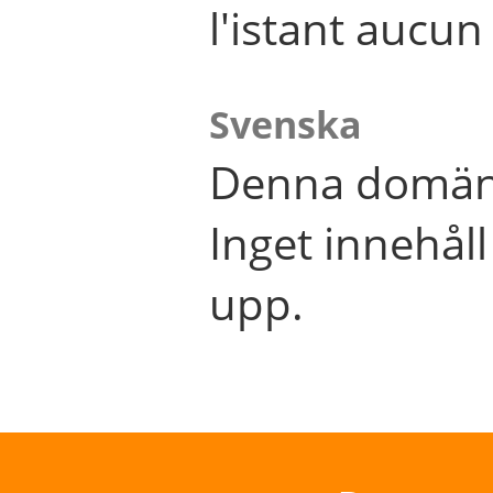
l'istant aucu
Svenska
Denna domän 
Inget innehål
upp.